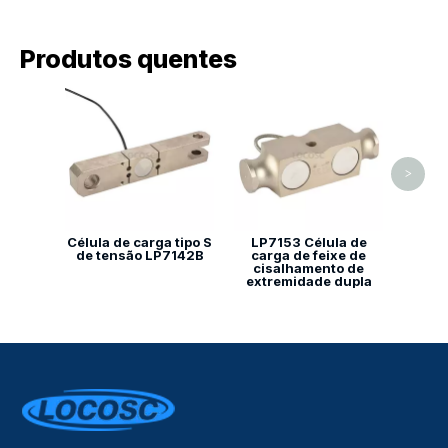
Produtos quentes
Célu
ponto
>
Célula de carga tipo S
LP7153 Célula de
de tensão LP7142B
carga de feixe de
cisalhamento de
extremidade dupla