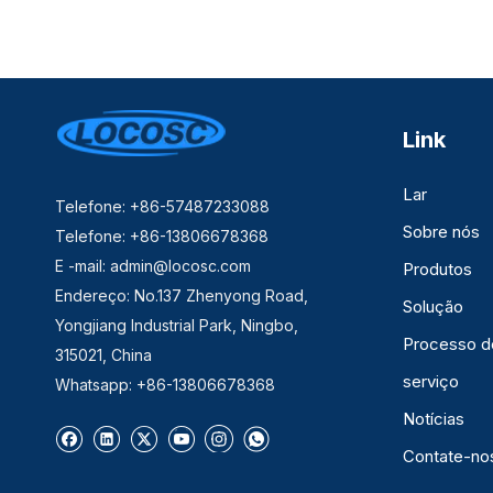
Link
Lar
Telefone: +86-57487233088
Sobre nós
Telefone: +86-13806678368
E -mail:
admin@locosc.com
Produtos
Endereço: No.137 Zhenyong Road,
Solução
Yongjiang Industrial Park, Ningbo,
Processo d
315021, China
serviço
Whatsapp: +86-13806678368
Notícias
Contate-no