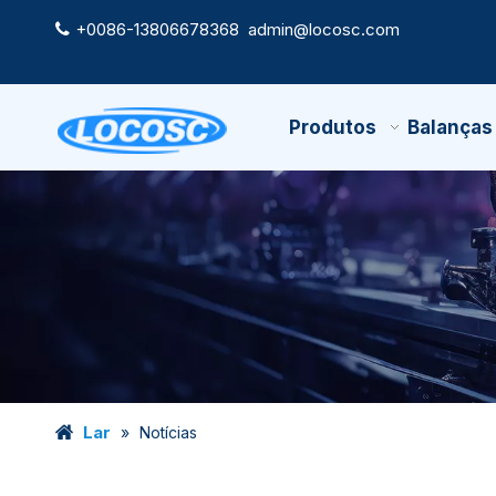
+0086-13806678368
admin@locosc.com

Produtos
Balanças
Lar
»
Notícias