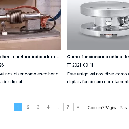
Como escolher o melhor indicador digital
26
2021-09-11
 vai nos dizer como escolher o
Este artigo vai nos dizer como
ador digital.
digitais funcionam corretamente.
1
2
3
4
...
7
»
Comum7Página Para 