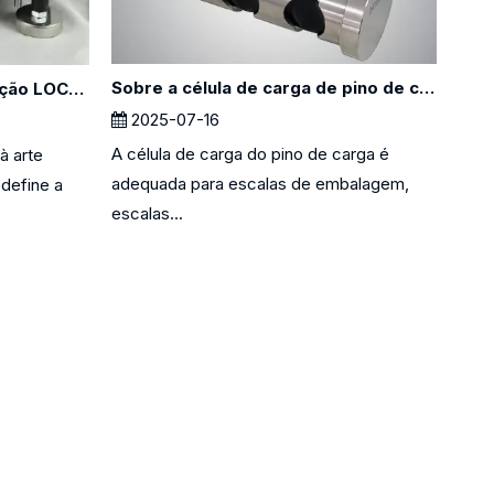
Sobre a célula de carga de pino de carga
Sobre o processo de produção LOCOSC para balanças, células de carga e indicadores
2025-07-16
A célula de carga do pino de carga é
à arte
adequada para escalas de embalagem,
edefine a
escalas...