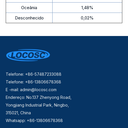
Oceânia
1,48%
Desconhecido
0,02%
Telefone: +86-57487233088
Telefone: +86-13806678368
E -mail:
admin@locosc.com
Endereço: No.137 Zhenyong Road,
Yongjiang Industrial Park, Ningbo,
315021, China
Whatsapp: +86-13806678368