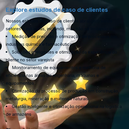
Explore estudos de caso de clientes
Nossos estudos de caso de clientes abrangem vários
setores e indústrias, incluindo, mas não se limitando a:
Medição de precisão e otimização de processos nas
indústrias química e farmacêutica
Soluções inteligentes e otimização da experiência do
cliente no setor varejista
Monitoramento de equipamentos e melhoria de
eficiência nas áreas de engenharia, máquinas e
equipamentos
Otimização do processo de produção em construção,
metalurgia, mineração e materiais naturais
Gestão inteligente e otimização operacional na logística
de armazéns