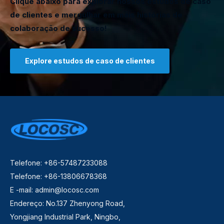
Clique abaixo para explorar nossos estudos de caso
de clientes e mergulhar em mais histórias de
colaboração de sucesso!
Explore estudos de caso de clientes
Telefone: +86-57487233088
Telefone: +86-13806678368
E -mail:
admin@locosc.com
Endereço: No.137 Zhenyong Road,
Yongjiang Industrial Park, Ningbo,