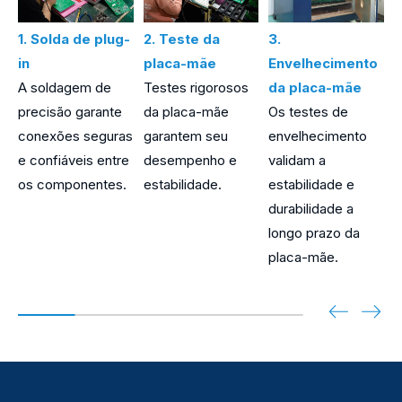
1. Solda de plug-
2. Teste da
3.
4
in
placa-mãe
Envelhecimento
c
A soldagem de
Testes rigorosos
da placa-mãe
O
precisão garante
da placa-mãe
Os testes de
d
conexões seguras
garantem seu
envelhecimento
s
e confiáveis ​​entre
desempenho e
validam a
c
os componentes.
estabilidade.
estabilidade e
m
durabilidade a
g
longo prazo da
i
placa-mãe.
c
d