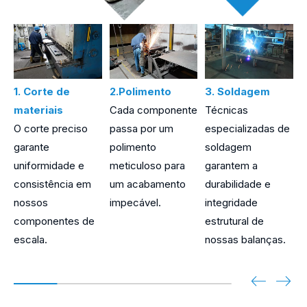
1. Corte de
2.Polimento
3. Soldagem
4
materiais
Cada componente
Técnicas
O corte preciso
passa por um
especializadas de
N
garante
polimento
soldagem
r
uniformidade e
meticuloso para
garantem a
r
consistência em
um acabamento
durabilidade e
p
nossos
impecável.
integridade
p
componentes de
estrutural de
escala.
nossas balanças.
d