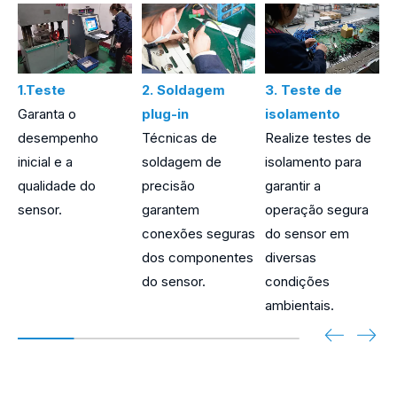
1.Teste
2. Soldagem
3. Teste de
Garanta o
plug-in
isolamento
d
desempenho
Técnicas de
Realize testes de
I
inicial e a
soldagem de
isolamento para
c
qualidade do
precisão
garantir a
t
sensor.
garantem
operação segura
a
conexões seguras
do sensor em
p
dos componentes
diversas
e
do sensor.
condições
s
ambientais.