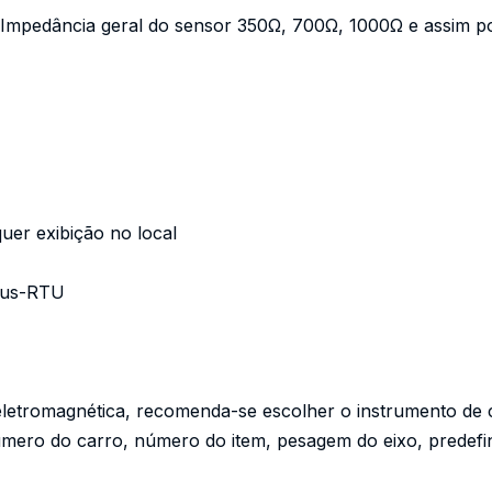
Impedância geral do sensor 350Ω, 700Ω, 1000Ω e assim po
uer exibição no local
bus-RTU
 eletromagnética, recomenda-se escolher o instrumento de 
mero do carro, número do item, pesagem do eixo, predefini