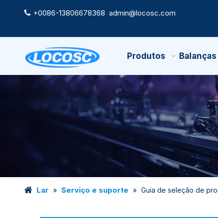
+0086-13806678368
admin@locosc.com

Produtos
Balanças
Lar
Serviço e suporte
»
»
Guia de seleção de pr