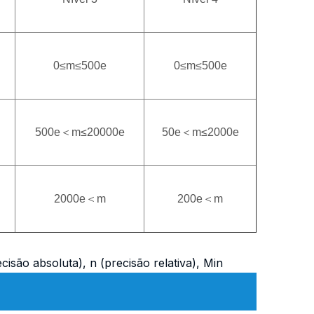
0≤m≤500e
0≤m≤500e
500e＜m≤20000e
50e＜m≤2000e
2000e＜m
200e＜m
cisão absoluta), n (precisão relativa), Min