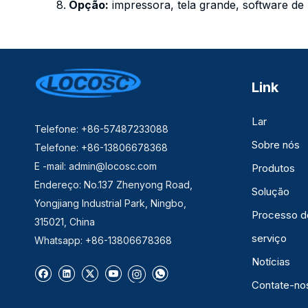
8.
Opção:
impressora, tela grande, software de
Link
Lar
Telefone: +86-57487233088
Sobre nós
Telefone: +86-13806678368
E -mail:
admin@locosc.com
Produtos
Endereço: No.137 Zhenyong Road,
Solução
Yongjiang Industrial Park, Ningbo,
Processo d
315021, China
serviço
Whatsapp: +86-13806678368
Notícias
Contate-no