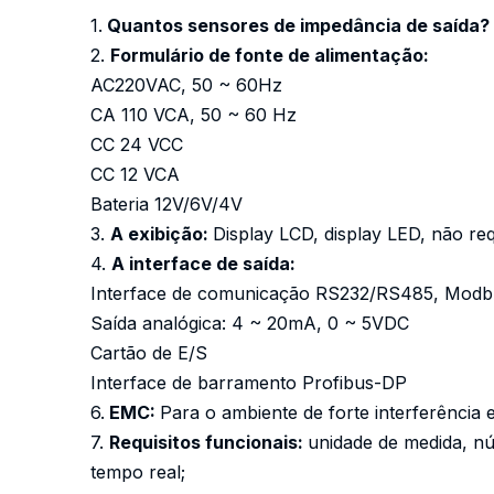
1.
Quantos sensores de impedância de saída?
2.
Formulário de fonte de alimentação:
AC220VAC, 50 ~ 60Hz
CA 110 VCA, 50 ~ 60 Hz
CC 24 VCC
CC 12 VCA
Bateria 12V/6V/4V
3.
A exibição:
Display LCD, display LED, não req
4.
A interface de saída:
Interface de comunicação RS232/RS485, Mod
Saída analógica: 4 ~ 20mA, 0 ~ 5VDC
Cartão de E/S
Interface de barramento Profibus-DP
6.
EMC:
Para o ambiente de forte interferência
7.
Requisitos funcionais:
unidade de medida, nú
tempo real;