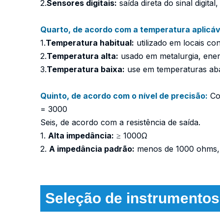
2.
Sensores digitais:
saída direta do sinal digita
Quarto, de acordo com a temperatura aplicáv
1.
Temperatura habitual:
utilizado em locais co
2.
Temperatura alta:
usado em metalurgia, energ
3.
Temperatura baixa:
use em temperaturas aba
Quinto, de acordo com o nível de precisão:
Com
= 3000
Seis, de acordo com a resistência de saída.
1.
Alta impedância:
≥ 1000Ω
2.
A impedância padrão:
menos de 1000 ohms,
Seleção de instrumentos