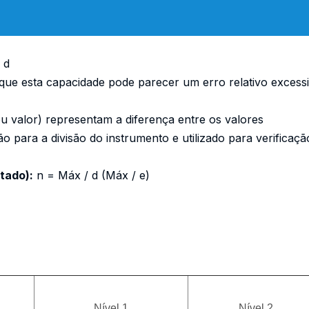
 d
ue esta capacidade pode parecer um erro relativo excess
ou valor) representam a diferença entre os valores
ão para a divisão do instrumento e utilizado para verificaç
tado):
n = Máx / d (Máx / e)
Nível 1
Nível 2