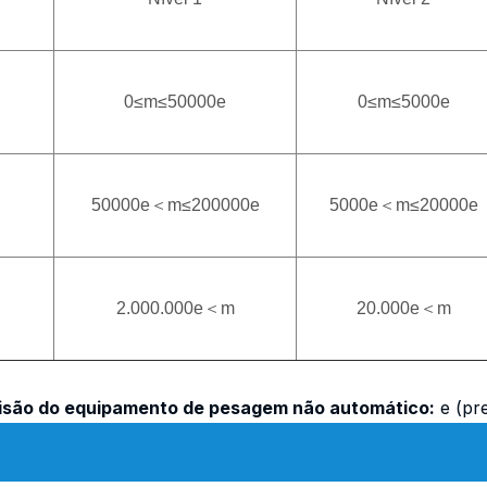
0≤m≤50000e
0≤m≤5000e
50000e＜m≤200000e
5000e＜m≤20000e
2.000.000e＜m
20.000e＜m
cisão do equipamento de pesagem não automático:
e (pre