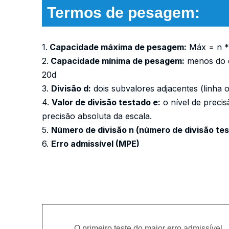
Termos de pesagem:
1.
Capacidade máxima de pesagem:
Máx = n *
2.
Capacidade mínima de pesagem:
menos do q
20d
3.
Divisão d:
dois subvalores adjacentes (linha 
4.
Valor de divisão testado e:
o nível de precis
precisão absoluta da escala.
5.
Número de divisão n (número de divisão tes
6.
Erro admissível (MPE)
新增页签
O primeiro teste do maior erro admissível