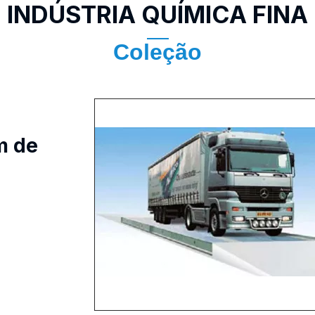
INDÚSTRIA QUÍMICA FINA
Coleção
新增页签
m de