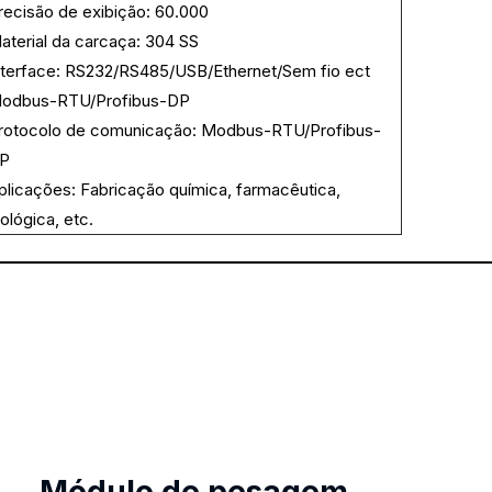
recisão de exibição: 60.000
aterial da carcaça: 304 SS
nterface: RS232/RS485/USB/Ethernet/Sem fio ect
odbus-RTU/Profibus-DP
rotocolo de comunicação: Modbus-RTU/Profibus-
P
plicações: Fabricação química, farmacêutica,
iológica, etc.
Módulo de pesagem