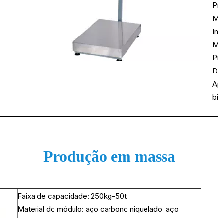
P
M
I
M
P
D
A
b
Produção em massa
Faixa de capacidade: 250kg-50t
Material do módulo: aço carbono niquelado, aço