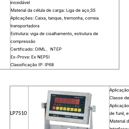
inoxidável
Material da célula de carga: Liga de aço,SS
Aplicações: Caixa, tanque, tremonha, correia
transportadora
Estrutura: viga de cisalhamento, estrutura de
compressão
Certificado: OIML、NTEP
Ex-Prova: Ex NEPSI
Classificação IP: IP68
新增页签
Aplicação
Classe de
Aplicação
LP7510
de funil, e
Material 
Interface