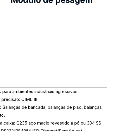
: para ambientes industriais agressivos
 precisão: OIML III
: Balanças de bancada, balanças de piso, balanças
tc.
da caixa: Q235 aço macio revestido a pó ou 304 SS
: RS232/RS485/USB/Ethernet/Sem fio ect