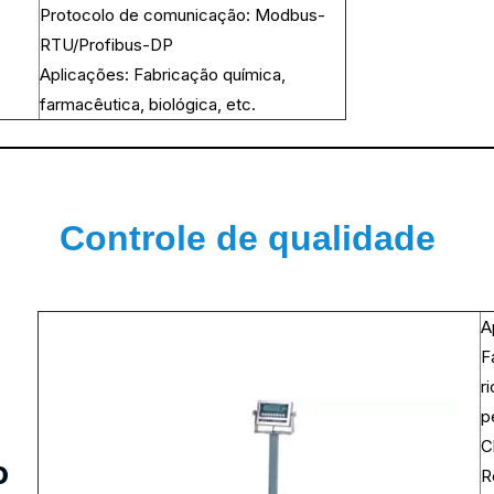
Protocolo de comunicação: Modbus-
RTU/Profibus-DP
Aplicações: Fabricação química,
farmacêutica, biológica, etc.
Controle de qualidade
新增页签
A
F
r
p
C
o
R