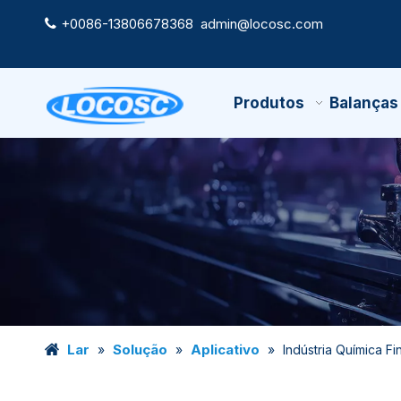
+0086-13806678368
admin@locosc.com

Produtos
Balanças
Lar
Solução
Aplicativo
»
»
»
Indústria Química Fi