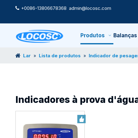
+0086-13806678368
admin@locosc.com

Produtos
Balanças
Lar
Lista de produtos
Indicador de pesag
»
»
Indicadores à prova d'águ