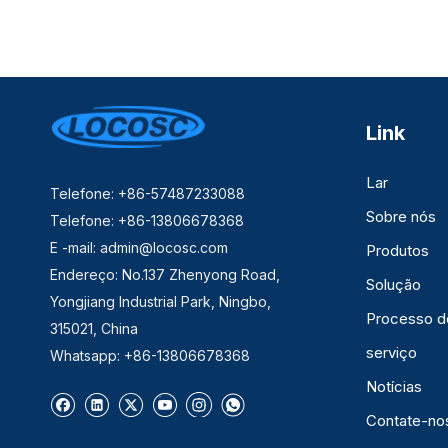
Link
Lar
Telefone: +86-57487233088
Sobre nós
Telefone: +86-13806678368
E -mail:
admin@locosc.com
Produtos
Endereço: No.137 Zhenyong Road,
Solução
Yongjiang Industrial Park, Ningbo,
Processo d
315021, China
serviço
Whatsapp: +86-13806678368
Notícias
Contate-no