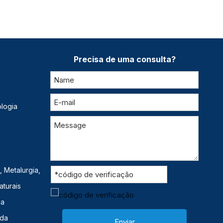
Precisa de uma consulta?
logia
 Metalurgia,
aturais
ca
ida
Enviar