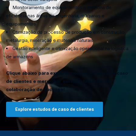
Monitoramento de equipamentos e melhoria de
eficiência nas áreas de engenharia, máquinas e
equipamentos
Otimização do processo de produção em construção,
metalurgia, mineração e materiais naturais
Gestão inteligente e otimização operacional na logística
de armazéns
Clique abaixo para explorar nossos estudos de caso
de clientes e mergulhar em mais histórias de
colaboração de sucesso!
Explore estudos de caso de clientes