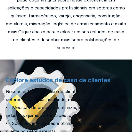
aplicações e capacidades profissionais em setores como
químico, farmacêutico, varejo, engenharia, construção,
metalurgia, mineração, logística de armazenamento e muito
mais.Clique abaixo para explorar nossos estudos de caso
de clientes e descobrir mais sobre colaborações de
sucesso!
Explore estudos de caso de clientes
Nossos estudos de caso de clientes abrangem vários
setores e indústrias, incluindo, mas não se limitando a:
Medição de precisão e otimização de processos nas
indústrias química e farmacêutica
Soluções inteligentes e otimização da experiência do
cliente no setor varejista