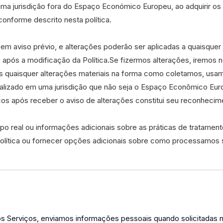
uma jurisdição fora do Espaço Económico Europeu, ao adquirir os 
onforme descrito nesta política.
sem aviso prévio, e alterações poderão ser aplicadas a quaisqu
ós a modificação da Política.Se fizermos alterações, iremos not
os quaisquer alterações materiais na forma como coletamos, us
ocalizado em uma jurisdição que não seja o Espaço Econômico Eur
s após receber o aviso de alterações constitui seu reconhecimen
o real ou informações adicionais sobre as práticas de tratamen
olítica ou fornecer opções adicionais sobre como processamos 
 Serviços, enviamos informações pessoais quando solicitadas n