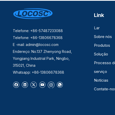
Link
Lar
Telefone: +86-57487233088
Sobre nós
Telefone: +86-13806678368
E -mail:
admin@locosc.com
Produtos
Endereço: No.137 Zhenyong Road,
Solução
Yongjiang Industrial Park, Ningbo,
Processo d
315021, China
serviço
Whatsapp: +86-13806678368
Notícias
Contate-no