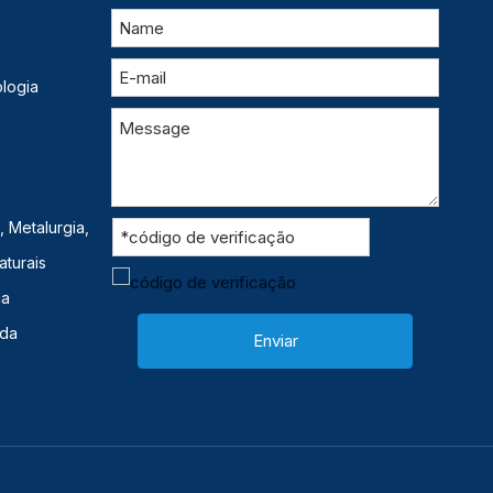
logia
 Metalurgia,
aturais
ca
ida
Enviar