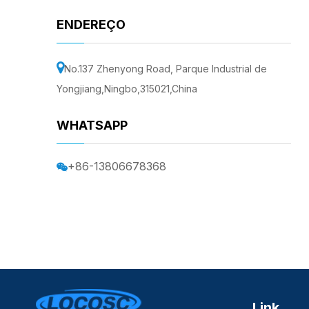
ENDEREÇO

No.137 Zhenyong Road, Parque Industrial de
Yongjiang,Ningbo,315021,China
WHATSAPP
+86-13806678368

Link