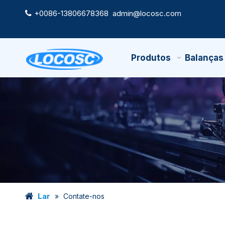
+0086-13806678368
admin@locosc.com

Produtos
Balanças
Lar
»
Contate-nos