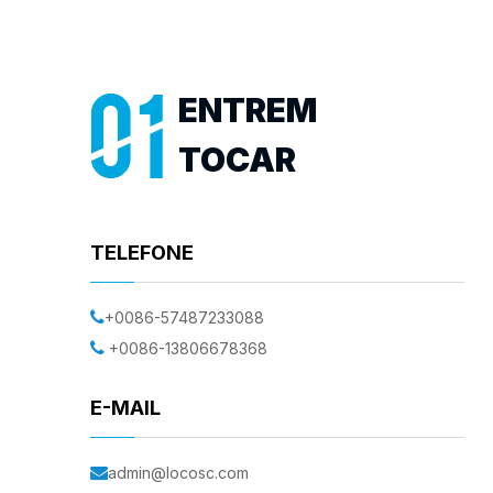
ENTREM
TOCAR
TELEFONE

+0086-57487233088

+0086-13806678368
E-MAIL

admin@locosc.com