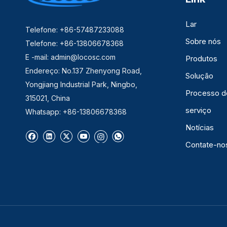
Lar
Telefone: +86-57487233088
Sobre nós
Telefone: +86-13806678368
E -mail:
admin@locosc.com
Produtos
Endereço: No.137 Zhenyong Road,
Solução
Yongjiang Industrial Park, Ningbo,
Processo d
315021, China
serviço
Whatsapp: +86-13806678368
Notícias
Contate-no