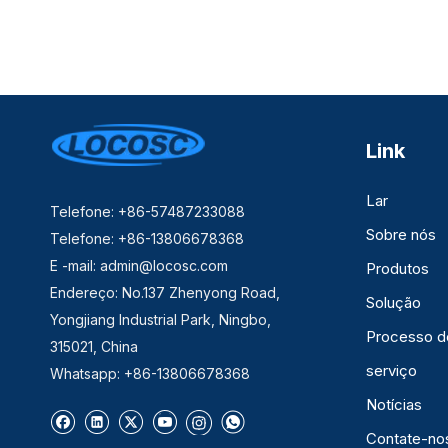
Link
Lar
Telefone: +86-57487233088
Sobre nós
Telefone: +86-13806678368
E -mail:
admin@locosc.com
Produtos
Endereço: No.137 Zhenyong Road,
Solução
Yongjiang Industrial Park, Ningbo,
Processo d
315021, China
serviço
Whatsapp: +86-13806678368
Notícias
Contate-no