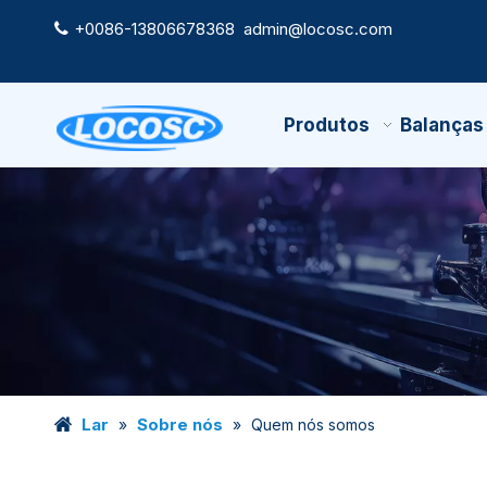
+0086-13806678368
admin@locosc.com

Produtos
Balanças
Lar
Sobre nós
»
»
Quem nós somos