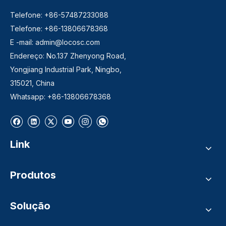
Telefone: +86-57487233088
Telefone: +86-13806678368
E -mail:
admin@locosc.com
Endereço: No.137 Zhenyong Road,
Yongjiang Industrial Park, Ningbo,
315021, China
Whatsapp: +86-13806678368
Link
Produtos
Solução