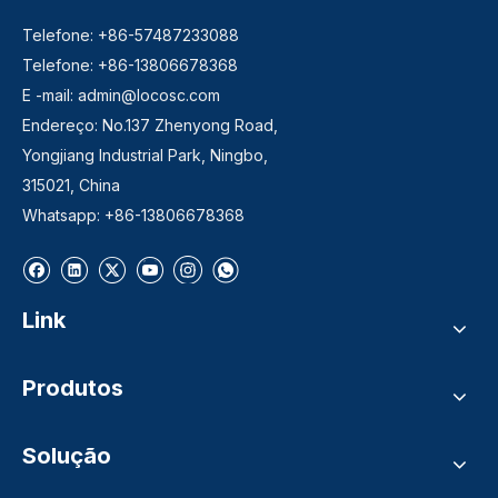
Telefone: +86-57487233088
Telefone: +86-13806678368
E -mail:
admin@locosc.com
Endereço: No.137 Zhenyong Road,
Yongjiang Industrial Park, Ningbo,
315021, China
Whatsapp: +86-13806678368
Link
Produtos
Solução