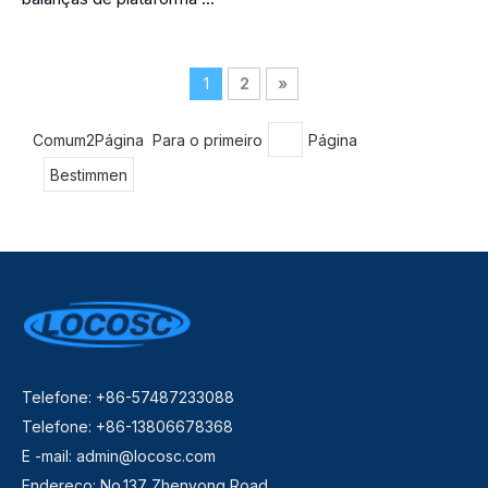
1
2
»
Comum2Página Para o primeiro
Página
Bestimmen
Telefone: +86-57487233088
Telefone: +86-13806678368
E -mail:
admin@locosc.com
Endereço: No.137 Zhenyong Road,