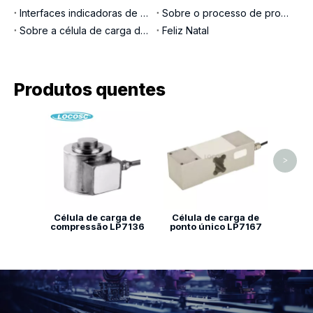
Interfaces indicadoras de pesagem
Sobre o processo de produção LOCOSC para balanças, células de carga e indicadores
Sobre a célula de carga de pino de carga
Feliz Natal
Produtos quentes
Balan
Al
>
Célula de carga de
Célula de carga de
compressão LP7136
ponto único LP7167