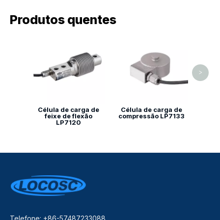
Produtos quentes
Célu
F
Cisa
>
Célula de carga de
Célula de carga de
feixe de flexão
compressão LP7133
LP7120
Telefone: +86-57487233088