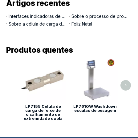
Artigos recentes
Interfaces indicadoras de pesagem
Sobre o processo de produção LOCOSC para balanças, células de carga e indicadores
Sobre a célula de carga de pino de carga
Feliz Natal
Produtos quentes
T
pes
>
LP7155 Célula de
LP7610W Washdown
carga de feixe de
escalas de pesagem
cisalhamento de
extremidade dupla